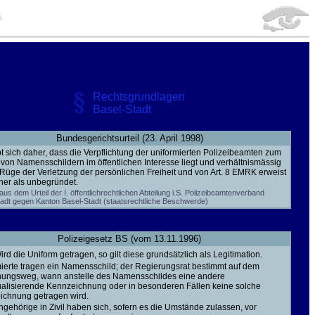
Rechtsgrundlagen
Basel-Stadt
Bundesgerichtsurteil (23. April 1998)
gibt sich daher, dass die Verpflichtung der uniformierten Polizeibeamten zum
von Namensschildern im öffentlichen Interesse liegt und verhältnismässig
e Rüge der Verletzung der persönlichen Freiheit und von Art. 8 EMRK erweist
her als unbegründet.
us dem Urteil der I. öffentlichrechtlichen Abteilung i.S. Polizeibeamtenverband
adt gegen Kanton Basel-Stadt (staatsrechtliche Beschwerde)
Polizeigesetz BS (vom 13.11.1996)
Wird die Uniform getragen, so gilt diese grundsätzlich als Legitimation.
ierte tragen ein Namensschild; der Regierungsrat bestimmt auf dem
nungsweg, wann anstelle des Namensschildes eine andere
ualisierende Kennzeichnung oder in besonderen Fällen keine solche
ichnung getragen wird.
gehörige in Zivil haben sich, sofern es die Umstände zulassen, vor