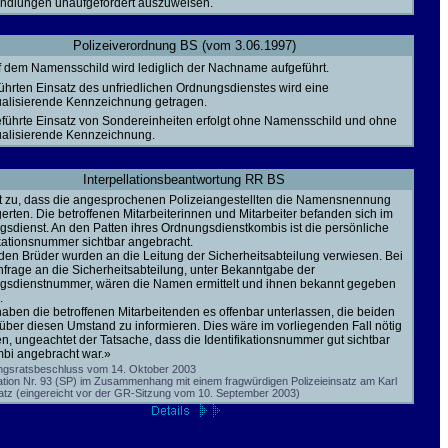
ndlungen unaufgefordert auszuweisen.
Polizeiverordnung BS (vom 3.06.1997)
uf dem Namensschild wird lediglich der Nachname aufgeführt.
ührten Einsatz des unfriedlichen Ordnungsdienstes wird eine
ualisierende Kennzeichnung getragen.
führte Einsatz von Sondereinheiten erfolgt ohne Namensschild und ohne
ualisierende Kennzeichnung.
Interpellationsbeantwortung RR BS
fft zu, dass die angesprochenen Polizeiangestellten die Namensnennung
erten. Die betroffenen Mitarbeiterinnen und Mitarbeiter befanden sich im
sdienst. An den Patten ihres Ordnungsdienstkombis ist die persönliche
ikationsnummer sichtbar angebracht.
den Brüder wurden an die Leitung der Sicherheitsabteilung verwiesen. Bei
nfrage an die Sicherheitsabteilung, unter Bekanntgabe der
gsdienstnummer, wären die Namen ermittelt und ihnen bekannt gegeben
.
aben die betroffenen Mitarbeitenden es offenbar unterlassen, die beiden
über diesen Umstand zu informieren. Dies wäre im vorliegenden Fall nötig
, ungeachtet der Tatsache, dass die Identifikationsnummer gut sichtbar
bi angebracht war.»
ngsratsbeschluss vom 14. Oktober 2003
lation Nr. 93 (SP) im Zusammenhang mit einem fragwürdigen Polizeieinsatz am Karl
atz (eingereicht vor der GR-Sitzung vom 10. September 2003)