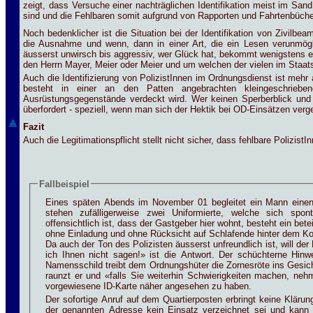
zeigt, dass Versuche einer nachträglichen Identifikation meist im San
sind und die Fehlbaren somit aufgrund von Rapporten und Fahrtenbüchern
Noch bedenklicher ist die Situation bei der Identifikation von Zivilb
die Ausnahme und wenn, dann in einer Art, die ein Lesen verunmögl
äusserst unwirsch bis aggressiv, wer Glück hat, bekommt wenigstens 
den Herrn Mayer, Meier oder Meier und um welchen der vielen im Staats
Auch die Identifizierung von PolizistInnen im Ordnungsdienst ist mehr 
besteht in einer an den Patten angebrachten kleingeschriebe
Ausrüstungsgegenstände verdeckt wird. Wer keinen Sperberblick und k
überfordert - speziell, wenn man sich der Hektik bei OD-Einsätzen verg
Fazit
Auch die Legitimationspflicht stellt nicht sicher, dass fehlbare PolizistInn
Fallbeispiel
Eines späten Abends im November 01 begleitet ein Mann einen
stehen zufälligerweise zwei Uniformierte, welche sich spon
offensichtlich ist, dass der Gastgeber hier wohnt, besteht ein bete
ohne Einladung und ohne Rücksicht auf Schlafende hinter dem Ko
Da auch der Ton des Polizisten äusserst unfreundlich ist, will de
ich Ihnen nicht sagen!» ist die Antwort. Der schüchterne Hinw
Namensschild treibt dem Ordnungshüter die Zornesröte ins Gesi
raunzt er und «falls Sie weiterhin Schwierigkeiten machen, nehme
vorgewiesene ID-Karte näher angesehen zu haben.
Der sofortige Anruf auf dem Quartierposten erbringt keine Klärun
der genannten Adresse kein Einsatz verzeichnet sei und kann