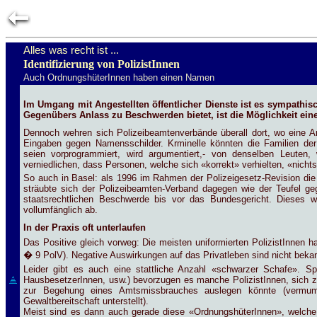
Alles was recht ist ...
Identifizierung von PolizistInnen
Auch OrdnungshüterInnen haben einen Namen
Im Umgang mit Angestellten öffentlicher Dienste ist es sympathis
Gegenübers Anlass zu Beschwerden bietet, ist die Möglichkeit eine
Dennoch wehren sich Polizeibeamtenverbände überall dort, wo eine An
Eingaben gegen Namensschilder. Krminelle könnten die Familien der
seien vorprogrammiert, wird argumentiert,- von denselben Leuten
verniedlichen, dass Personen, welche sich «korrekt» verhielten, «nichts
So auch in Basel: als 1996 im Rahmen der Polizeigesetz-Revision die 
sträubte sich der Polizeibeamten-Verband dagegen wie der Teufel g
staatsrechtlichen Beschwerde bis vor das Bundesgericht. Dieses w
vollumfänglich ab.
In der Praxis oft unterlaufen
Das Positive gleich vorweg: Die meisten uniformierten PolizistInnen h
� 9 PolV). Negative Auswirkungen auf das Privatleben sind nicht bekan
Leider gibt es auch eine stattliche Anzahl «schwarzer Schafe». S
HausbesetzerInnen, usw.) bevorzugen es manche PolizistInnen, sich 
zur Begehung eines Amtsmissbrauches auslegen könnte (vermumm
Gewaltbereitschaft unterstellt).
Meist sind es dann auch gerade diese «OrdnungshüterInnen», welche 