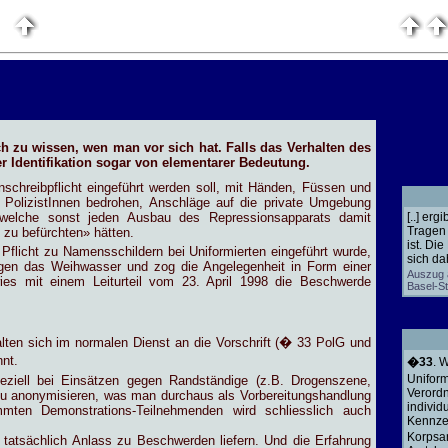
ch zu wissen, wen man vor sich hat. Falls das Verhalten des
r Identifikation sogar von elementarer Bedeutung.
schreibpflicht eingeführt werden soll, mit Händen, Füssen und
 PolizistInnen bedrohen, Anschläge auf die private Umgebung
, welche sonst jeden Ausbau des Repressionsapparats damit
[..] er
Tragen 
 zu befürchten» hätten.
ist. Di
Pflicht zu Namensschildern bei Uniformierten eingeführt wurde,
sich da
egen das Weihwasser und zog die Angelegenheit in Form einer
Auszug a
ies mit einem Leiturteil vom 23. April 1998 die Beschwerde
Basel-St
alten sich im normalen Dienst an die Vorschrift (� 33 PolG und
nt.
�33
. 
Uniform
peziell bei Einsätzen gegen Randständige (z.B. Drogenszene,
Verord
zu anonymisieren, was man durchaus als Vorbereitungshandlung
individ
ten Demonstrations-Teilnehmenden wird schliesslich auch
Kennze
Korpsan
tatsächlich Anlass zu Beschwerden liefern. Und die Erfahrung