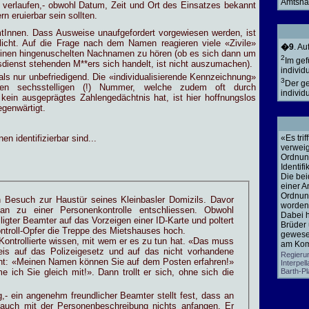
Amtsha
d verlaufen,- obwohl Datum, Zeit und Ort des Einsatzes bekannt
 eruierbar sein sollten.
eamtInnen. Dass Ausweise unaufgefordert vorgewiesen werden, ist
icht. Auf die Frage nach dem Namen reagieren viele «Zivile»
�9
. A
einen hingenuschelten Nachnamen zu hören (ob es sich dann um
2
Im gef
dienst stehenden M**ers sich handelt, ist nicht auszumachen).
individ
als nur unbefriedigend. Die «individualisierende Kennzeichnung»
3
Der ge
nen sechsstelligen (!) Nummer, welche zudem oft durch
individ
ein ausgeprägtes Zahlengedächtnis hat, ist hier hoffnungslos
egenwärtigt.
en identifizierbar sind...
«Es tri
verweig
Ordnung
Identif
Die bei
einer A
Ordnun
 Besuch zur Haustür seines Kleinbasler Domizils. Davor
worden
tan zu einer Personenkontrolle entschliessen. Obwohl
Dabei h
iligter Beamter auf das Vorzeigen einer ID-Karte und poltert
Brüder 
ntroll-Opfer die Treppe des Mietshauses hoch.
gewesen
r Kontrollierte wissen, mit wem er es zu tun hat. «Das muss
am Kom
eis auf das Polizeigesetz und auf das nicht vorhandene
Regieru
cht: «Meinen Namen können Sie auf dem Posten erfahren!»
Interpel
 ich Sie gleich mit!». Dann trollt er sich, ohne sich die
Barth-Pl
g,- ein angenehm freundlicher Beamter stellt fest, dass an
 auch mit der Personenbeschreibung nichts anfangen. Er