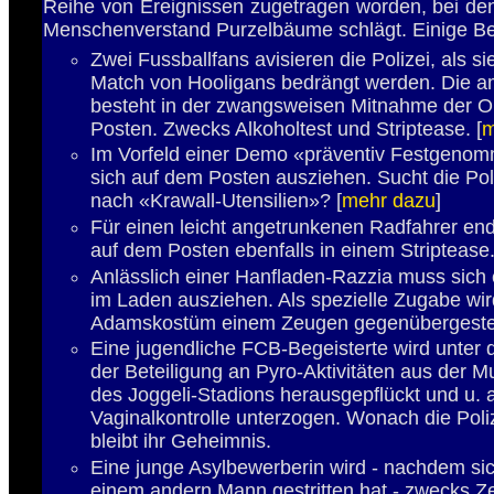
Reihe von Ereignissen zugetragen worden, bei d
Menschenverstand Purzelbäume schlägt. Einige Bei
Zwei Fussballfans avisieren die Polizei, als s
Match von Hooligans bedrängt werden. Die am
besteht in der zwangsweisen Mitnahme der O
Posten. Zwecks Alkoholtest und Striptease. [
m
Im Vorfeld einer Demo «präventiv Festgen
sich auf dem Posten ausziehen. Sucht die Pol
nach «Krawall-Utensilien»? [
mehr dazu
]
Für einen leicht angetrunkenen Radfahrer ende
auf dem Posten ebenfalls in einem Striptease
Anlässlich einer Hanfladen-Razzia muss sich e
im Laden ausziehen. Als spezielle Zugabe wir
Adamskostüm einem Zeugen gegenübergestel
Eine jugendliche FCB-Begeisterte wird unter
der Beteiligung an Pyro-Aktivitäten aus der M
des Joggeli-Stadions herausgepflückt und u. a
Vaginalkontrolle unterzogen. Wonach die Poliz
bleibt ihr Geheimnis.
Eine junge Asylbewerberin wird - nachdem sic
einem andern Mann gestritten hat - zwecks 