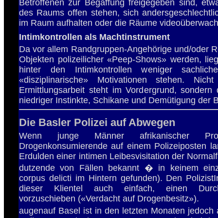
Betroffenen zur Begaffung freigegeben sind, etw
des Raums offen stehen, sich andersgeschlechtlic
im Raum aufhalten oder die Räume videoüberwach
Intimkontrollen als Machtinstrument
Da vor allem Randgruppen-Angehörige und/oder R
Objekten polizeilicher «Peep-Shows» werden, lie
hinter den Intimkontrollen weniger sachlich
«disziplinarische» Motivationen stehen. Nicht 
Ermittlungsarbeit steht im Vordergrund, sondern 
niedriger Instinkte, Schikane und Demütigung der B
Die Basler Polizei auf Abwegen
Wenn junge Männer afrikanischer Pro
Drogenkonsumierende auf einem Polizeiposten la
Erdulden einer intimen Leibesvisitation der Normalfa
dutzende von Fällen bekannt � in keinem ein
corpus delicti im Hintern gefunden). Den PolizistI
dieser Klientel auch einfach, einen Durc
vorzuschieben («Verdacht auf Drogenbesitz»).
augenauf Basel ist in den letzten Monaten jedoch