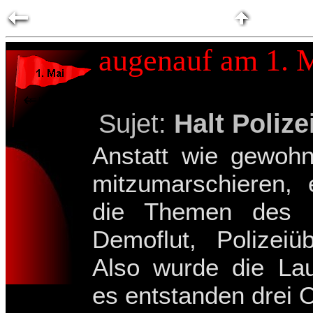
augenauf am 1. 
Sujet:
Halt Polize
Anstatt wie gewohn
mitzumarschieren, 
die Themen des Frü
Demoflut, Polizeiüb
Also wurde die La
es entstanden drei O