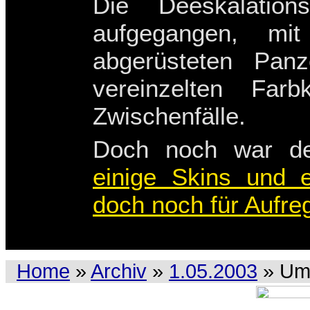
Die Deeskalation
aufgegangen, mi
abgerüsteten Pan
vereinzelten Far
Zwischenfälle.
Doch noch war de
einige Skins und e
doch noch für Aufreg
Home
»
Archiv
»
1.05.2003
» Um